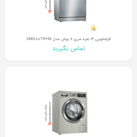
ظرفشویی 14 نفره سری 8 بوش مدل SMS88TI46M
تماس بگیرید