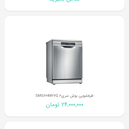
ظرفشویی بوش سری6 SMS6HM27Q
24,000,000
تومان