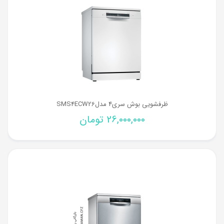
ظرفشویی بوش سری4 مدلSMS4ECW26
26,000,000
تومان