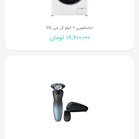
لباسشویی 9 کیلو ال جی V5
18,700,000
تومان