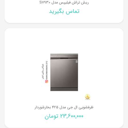
ریش تراش فیلیپس مدل S7930
تماس بگیرید
ظرفشویی ال جی مدل 425 بخارشوردار
23,600,000
تومان