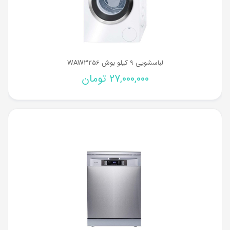
لباسشویی 9 کیلو بوش WAW3256
27,000,000
تومان