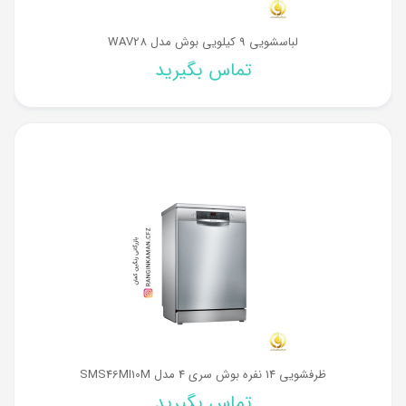
لباسشویی 9 کیلویی بوش مدل WAV28
تماس بگیرید
ظرفشویی 14 نفره بوش سری 4 مدل SMS46MI10M
تماس بگیرید