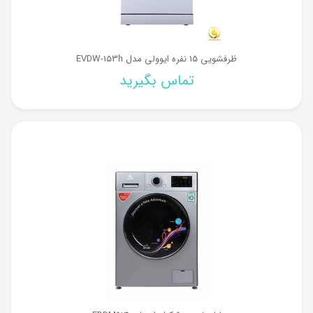
ظرفشویی 15 نفره ایوولی مدل EVDW-153h
تماس بگیرید