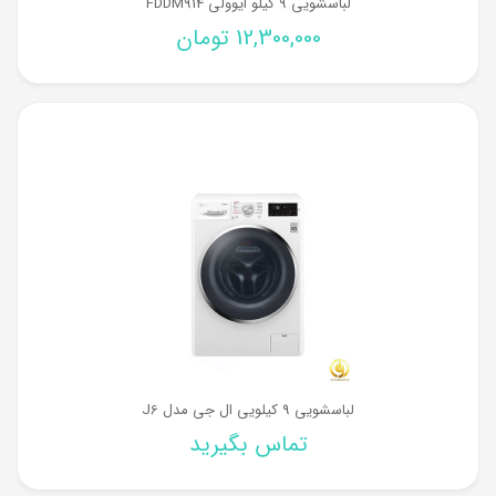
لباسشویی 9 کیلو ایوولی FDDM914
12,300,000
تومان
لباسشویی 9 کیلویی ال جی مدل J6
تماس بگیرید