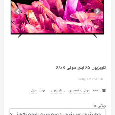
بعد
قبل
تلویزیون 65 اینچ سونی X90K
Sony TV 65X90K
دسته:
,
برند:
صوتی و تصویری
تلویزیون
سونی
ویژگی ها: