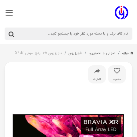
صوتی و تصویری
تلویزیون
تلویزیون 65 اینچ سونی X90K
خانه
محبوب
اشتراک