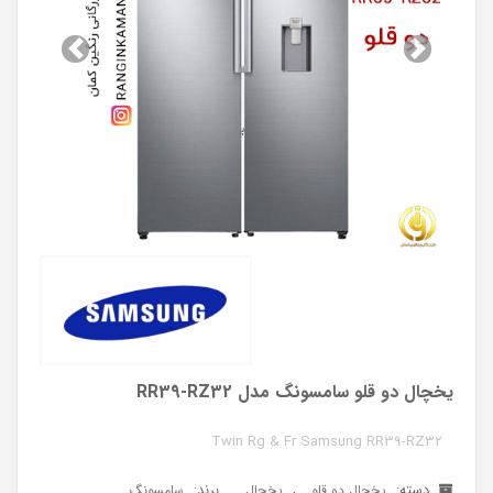
بعد
قبل
یخچال دو قلو سامسونگ مدل RR39-RZ32
Twin Rg & Fr Samsung RR39-RZ32
دسته:
,
برند:
یخچال دو قلو
یخچال
سامسونگ