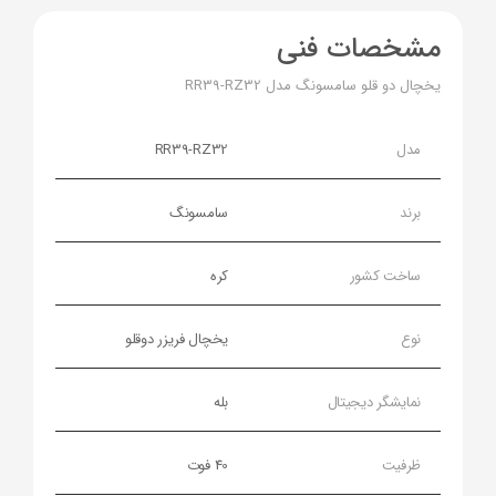
مشخصات فنی
یخچال دو قلو سامسونگ مدل RR39-RZ32
مدل
RR39-RZ32
برند
سامسونگ
ساخت کشور
کره
نوع
یخچال فریزر دوقلو
نمایشگر دیجیتال
بله
ظرفیت
40 فوت