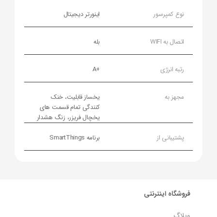
نوع کمپرسور
اینورتر دیجیتال
اتصال به WIFI
بله
رتبه انرژی
+A
مجهز به
یخساز قابلیت، خنک
کنندگی تمام قسمت های
یخچال فریزر، زنگ هشدار
پشتیبانی از
برنامه SmartThings
فروشگاه اینترنتی
وبلاگ