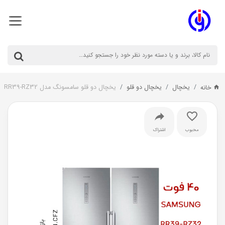
یخچال
یخچال دو قلو
یخچال دو قلو سامسونگ مدل RR39-RZ32
خانه
محبوب
اشتراک