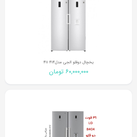
یخچال دوقلو الجی مدل414 411
60,000,000
تومان