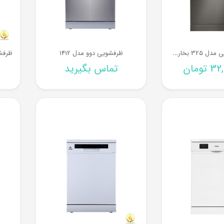
ظ
رفشویی ال جی مدل 325 بخارشور دار
ظرفشویی دوو مدل 1412
32,
تومان
تماس بگیرید