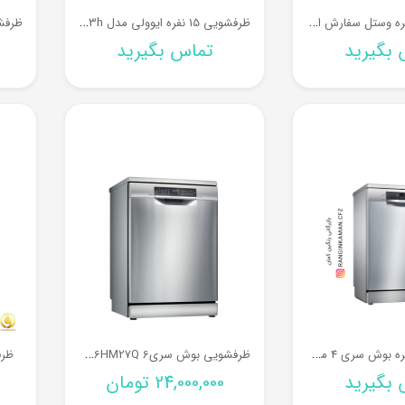
ظ
رفشویی 12 نفره وستل سفارش اروپا
ظ
رفشویی 15 نفره ایوولی مدل EVDW-153h
بگیرید
تماس بگیرید
ظ
رفشویی 14 نفره بوش سری 4 مدل SMS46MI10M
ظ
رفشویی بوش سری6 SMS6HM27Q
ظرف
بگیرید
24,000,000
تومان