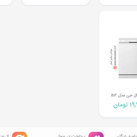
 جی مدل 512
19,
تومان
وره رایگان
پرداخت در محل
۷ روز ضمانت بازگشت