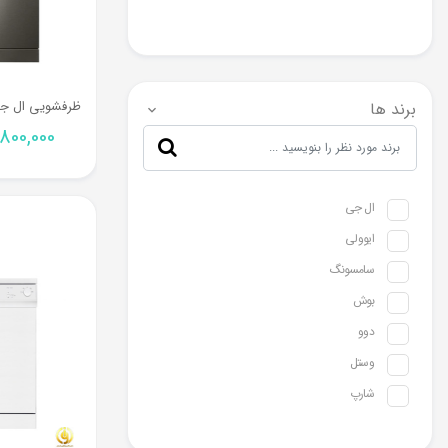
برند ها
800,000
ال جی
ایوولی
سامسونگ
بوش
دوو
وستل
شارپ