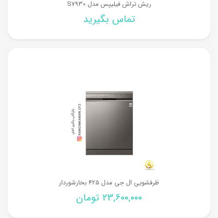
ریش تراش فیلیپس مدل S7930
تماس بگیرید
ظرفشویی ال جی مدل 425 بخارشوردار
23,600,000
تومان