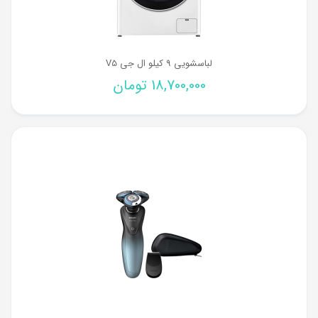
لباسشویی 9 کیلو ال جی V5
18,700,000
تومان