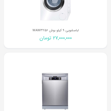
لباسشویی 9 کیلو بوش WAW3256
27,000,000
تومان