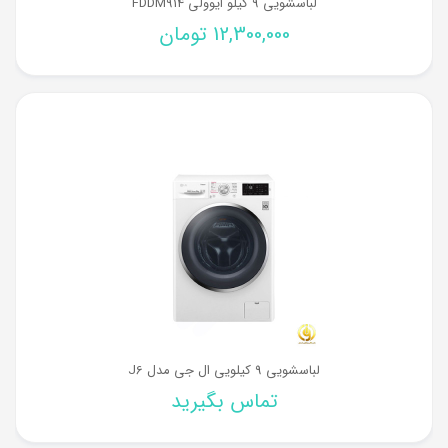
لباسشویی 9 کیلو ایوولی FDDM914
12,300,000
تومان
لباسشویی 9 کیلویی ال جی مدل J6
تماس بگیرید