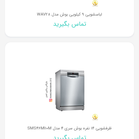
لباسشویی 9 کیلویی بوش مدل WAV28
تماس بگیرید
ظرفشویی 14 نفره بوش سری 4 مدل SMS46MI10M
تماس بگیرید