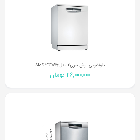
ظرفشویی بوش سری4 مدلSMS4ECW26
26,000,000
تومان