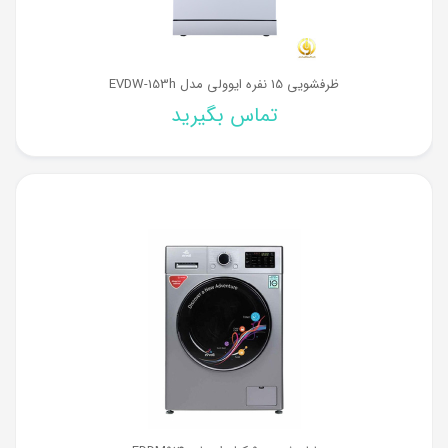
ظرفشویی 15 نفره ایوولی مدل EVDW-153h
تماس بگیرید