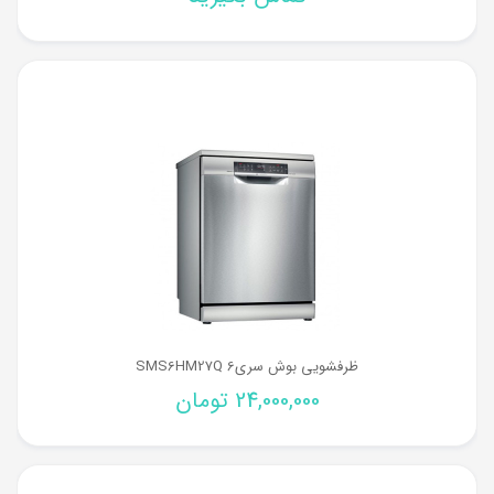
ظرفشویی بوش سری6 SMS6HM27Q
24,000,000
تومان