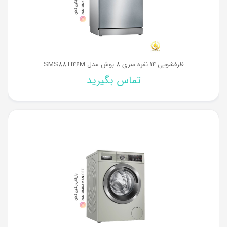
ظرفشویی 14 نفره سری 8 بوش مدل SMS88TI46M
تماس بگیرید